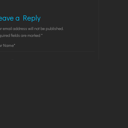
eave a Reply
r email address will not be published.
uired fields are marked
*
Save my name, email, and website in this browser for
the next time I comment.