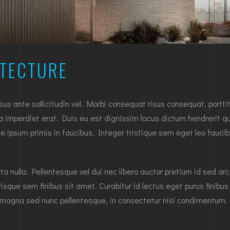
ITECTURE
ante sollicitudin vel. Morbi consequat risus consequat, porttitor
 a imperdiet erat. Duis eu est dignissim lacus dictum hendrerit qu
 ipsum primis in faucibus. Integer tristique sem eget leo faucib
rta nulla. Pellentesque vel dui nec libero auctor pretium id sed a
sque sem finibus sit amet. Curabitur id lectus eget purus finibu
magna sed nunc pellentesque, in consectetur nisi condimentum.