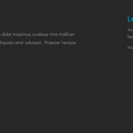
L
You
n dolor maximus sceleue inte molliser
Req
liquam erat volutpat. Praeser tempor